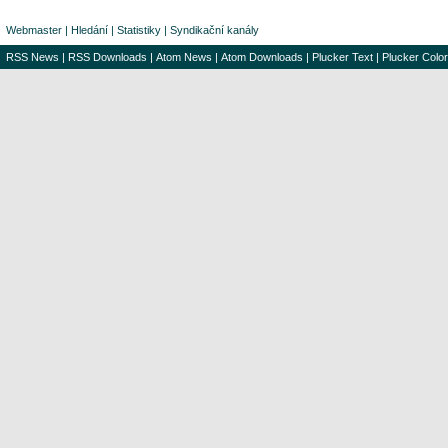
Webmaster
|
Hledání
|
Statistiky
|
Syndikační kanály
RSS News
|
RSS Downloads
|
Atom News
|
Atom Downloads
|
Plucker Text
|
Plucker Color