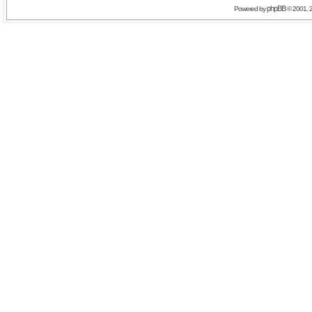
phpBB
Powered by
© 2001, 