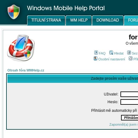
fo
O všem
FAQ
Hledat
Sez
Osobní nastavení
Při
Obsah fóra WMHelp.cz
Zadejte prosím vaše uživa
Uživatel:
Heslo:
Přihlásit mě automaticky př
Zapomněl(a) jsem 