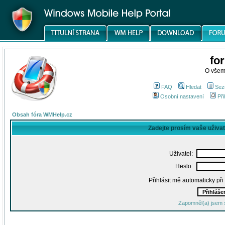
fo
O všem
FAQ
Hledat
Sez
Osobní nastavení
Při
Obsah fóra WMHelp.cz
Zadejte prosím vaše uživa
Uživatel:
Heslo:
Přihlásit mě automaticky př
Zapomněl(a) jsem 