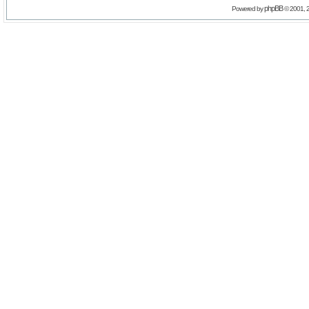
phpBB
Powered by
© 2001, 