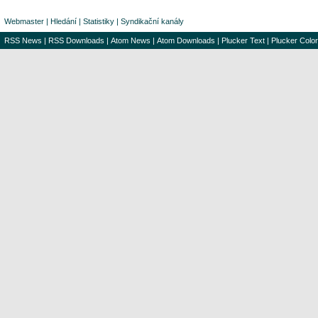
Webmaster
|
Hledání
|
Statistiky
|
Syndikační kanály
RSS News
|
RSS Downloads
|
Atom News
|
Atom Downloads
|
Plucker Text
|
Plucker Color