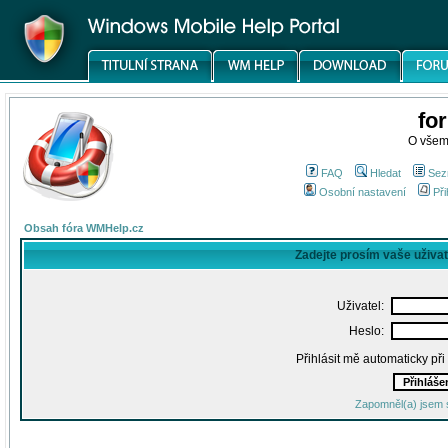
fo
O všem
FAQ
Hledat
Sez
Osobní nastavení
Při
Obsah fóra WMHelp.cz
Zadejte prosím vaše uživa
Uživatel:
Heslo:
Přihlásit mě automaticky př
Zapomněl(a) jsem 