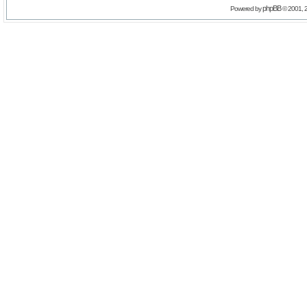
phpBB
Powered by
© 2001, 