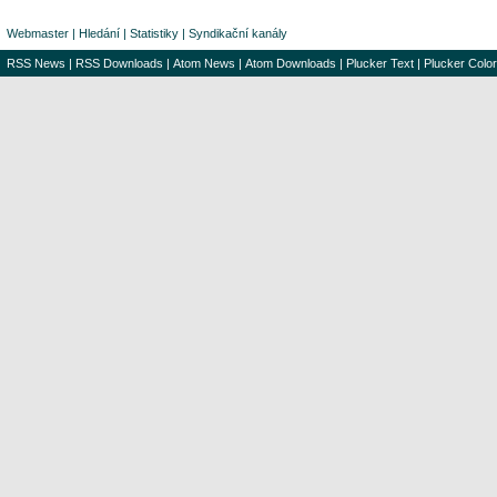
Webmaster
|
Hledání
|
Statistiky
|
Syndikační kanály
RSS News
|
RSS Downloads
|
Atom News
|
Atom Downloads
|
Plucker Text
|
Plucker Color