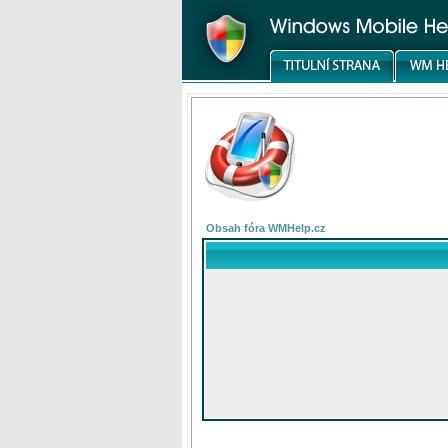
Obsah fóra WMHelp.cz