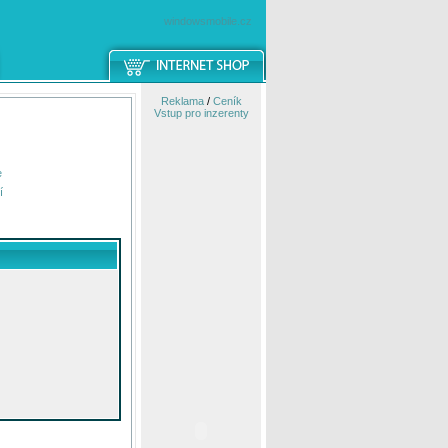
windowsmobile.cz
Reklama
/
Ceník
Vstup pro inzerenty
e
í