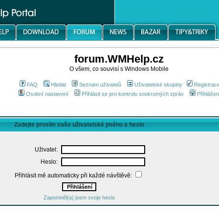
forum.WMHelp.cz
O všem, co souvisí s Windows Mobile
FAQ
Hledat
Seznam uživatelů
Uživatelské skupiny
Registrac
Osobní nastavení
Přihlásit se pro kontrolu soukromých zpráv
Přihlášen
Zadejte prosím vaše uživatelské jméno a heslo
Uživatel:
Heslo:
Přihlásit mě automaticky při každé návštěvě:
Zapomněl(a) jsem svoje heslo