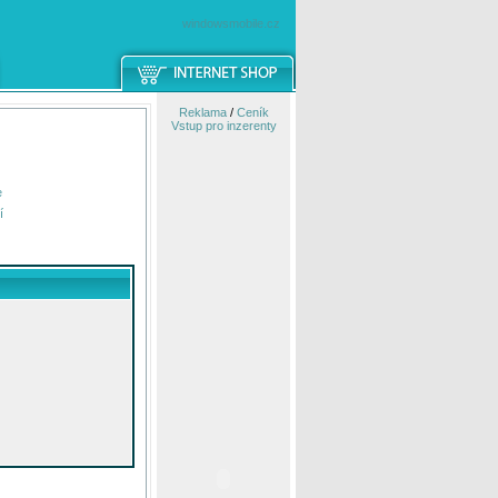
windowsmobile.cz
Reklama
/
Ceník
Vstup pro inzerenty
e
í