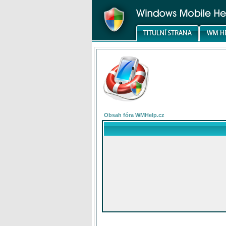
Obsah fóra WMHelp.cz