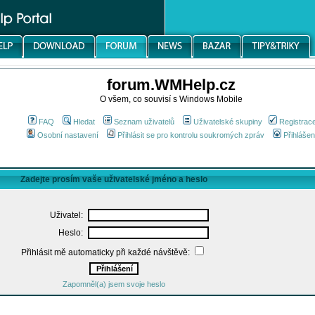
forum.WMHelp.cz
O všem, co souvisí s Windows Mobile
FAQ
Hledat
Seznam uživatelů
Uživatelské skupiny
Registrac
Osobní nastavení
Přihlásit se pro kontrolu soukromých zpráv
Přihlášen
Zadejte prosím vaše uživatelské jméno a heslo
Uživatel:
Heslo:
Přihlásit mě automaticky při každé návštěvě:
Zapomněl(a) jsem svoje heslo