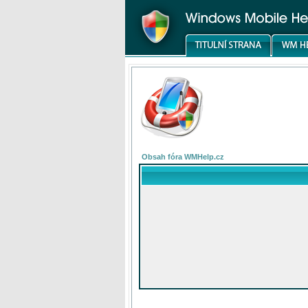
Obsah fóra WMHelp.cz