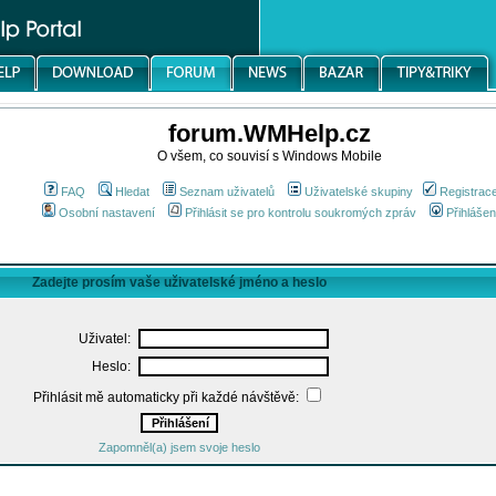
forum.WMHelp.cz
O všem, co souvisí s Windows Mobile
FAQ
Hledat
Seznam uživatelů
Uživatelské skupiny
Registrac
Osobní nastavení
Přihlásit se pro kontrolu soukromých zpráv
Přihlášen
Zadejte prosím vaše uživatelské jméno a heslo
Uživatel:
Heslo:
Přihlásit mě automaticky při každé návštěvě:
Zapomněl(a) jsem svoje heslo