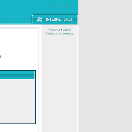
windowsmobile.cz
Reklama
/
Ceník
Vstup pro inzerenty
e
í