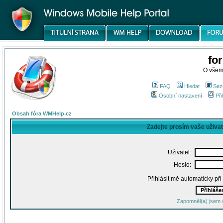
fo
O všem
FAQ
Hledat
Sez
Osobní nastavení
Při
Obsah fóra WMHelp.cz
Zadejte prosím vaše uživa
Uživatel:
Heslo:
Přihlásit mě automaticky př
Zapomněl(a) jsem 