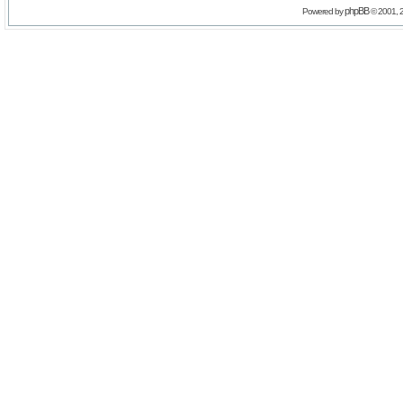
phpBB
Powered by
© 2001, 