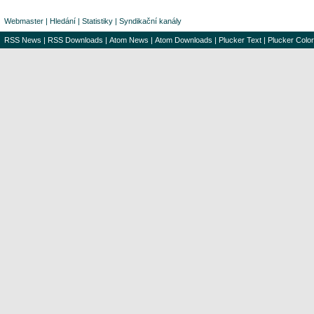
Webmaster
|
Hledání
|
Statistiky
|
Syndikační kanály
RSS News
|
RSS Downloads
|
Atom News
|
Atom Downloads
|
Plucker Text
|
Plucker Color