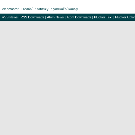
Webmaster
|
Hledání
|
Statistiky
|
Syndikační kanály
RSS News
|
RSS Downloads
|
Atom News
|
Atom Downloads
|
Plucker Text
|
Plucker Color