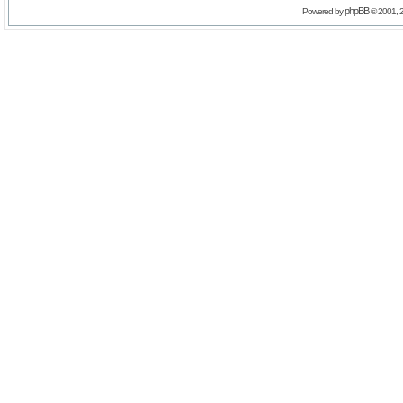
phpBB
Powered by
© 2001, 