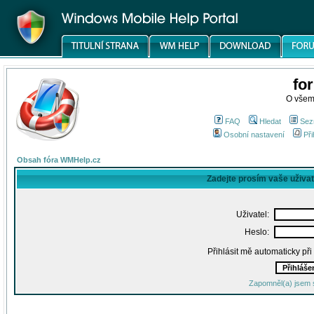
fo
O všem
FAQ
Hledat
Sez
Osobní nastavení
Při
Obsah fóra WMHelp.cz
Zadejte prosím vaše uživa
Uživatel:
Heslo:
Přihlásit mě automaticky př
Zapomněl(a) jsem 