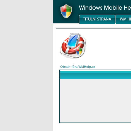
Obsah fóra WMHelp.cz