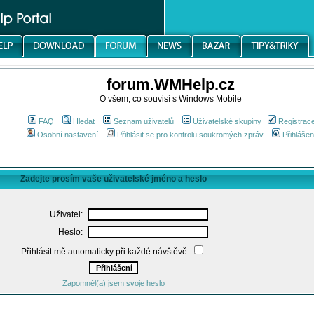
forum.WMHelp.cz
O všem, co souvisí s Windows Mobile
FAQ
Hledat
Seznam uživatelů
Uživatelské skupiny
Registrac
Osobní nastavení
Přihlásit se pro kontrolu soukromých zpráv
Přihlášen
Zadejte prosím vaše uživatelské jméno a heslo
Uživatel:
Heslo:
Přihlásit mě automaticky při každé návštěvě:
Zapomněl(a) jsem svoje heslo