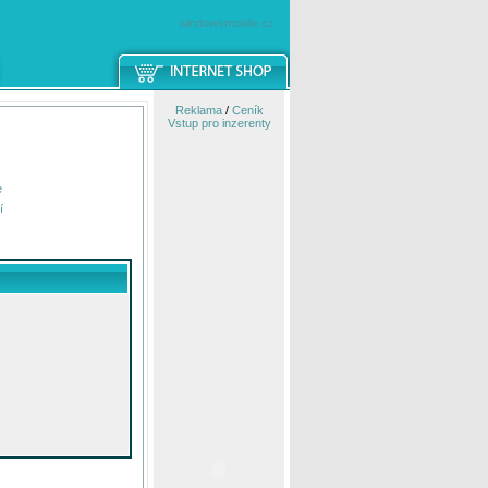
windowsmobile.cz
Reklama
/
Ceník
Vstup pro inzerenty
e
í