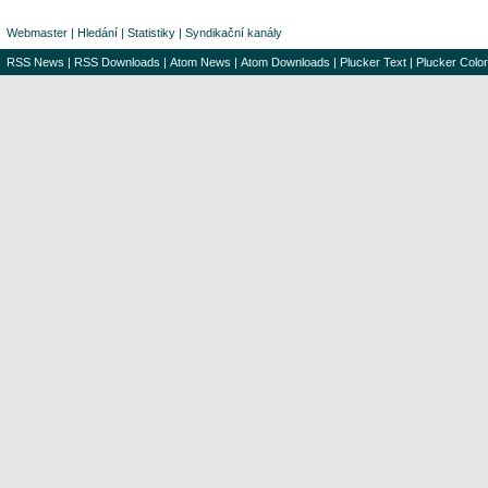
Webmaster
|
Hledání
|
Statistiky
|
Syndikační kanály
RSS News
|
RSS Downloads
|
Atom News
|
Atom Downloads
|
Plucker Text
|
Plucker Color