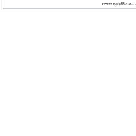
phpBB
Powered by
© 2001, 