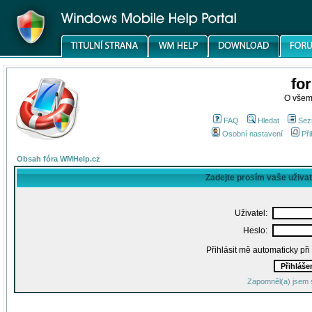
fo
O všem
FAQ
Hledat
Sez
Osobní nastavení
Při
Obsah fóra WMHelp.cz
Zadejte prosím vaše uživa
Uživatel:
Heslo:
Přihlásit mě automaticky př
Zapomněl(a) jsem 