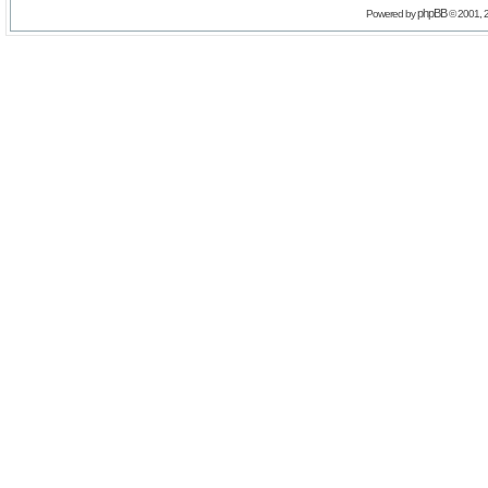
phpBB
Powered by
© 2001, 