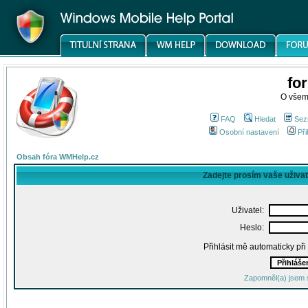
fo
O všem
FAQ
Hledat
Sez
Osobní nastavení
Při
Obsah fóra WMHelp.cz
Zadejte prosím vaše uživa
Uživatel:
Heslo:
Přihlásit mě automaticky př
Zapomněl(a) jsem 