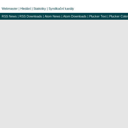
Webmaster
|
Hledání
|
Statistiky
|
Syndikační kanály
RSS News
|
RSS Downloads
|
Atom News
|
Atom Downloads
|
Plucker Text
|
Plucker Color