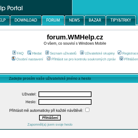
forum.WMHelp.cz
O všem, co souvisí s Windows Mobile
FAQ
Hledat
Seznam uživatelů
Uživatelské skupiny
Registrac
Osobní nastavení
Přihlásit se pro kontrolu soukromých zpráv
Přihlášen
Zadejte prosím vaše uživatelské jméno a heslo
Uživatel:
Heslo:
Přihlásit mě automaticky při každé návštěvě:
Zapomněl(a) jsem svoje heslo