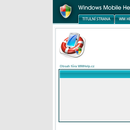
Obsah fóra WMHelp.cz