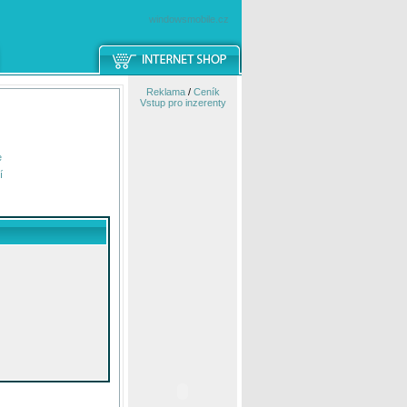
windowsmobile.cz
Reklama
/
Ceník
Vstup pro inzerenty
e
í