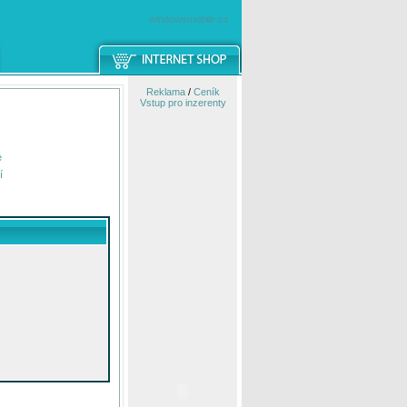
windowsmobile.cz
Reklama
/
Ceník
Vstup pro inzerenty
e
í