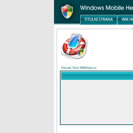
Obsah fóra WMHelp.cz