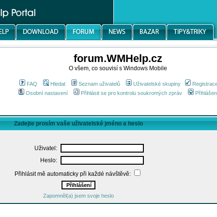
forum.WMHelp.cz
O všem, co souvisí s Windows Mobile
FAQ
Hledat
Seznam uživatelů
Uživatelské skupiny
Registrac
Osobní nastavení
Přihlásit se pro kontrolu soukromých zpráv
Přihlášen
Zadejte prosím vaše uživatelské jméno a heslo
Uživatel:
Heslo:
Přihlásit mě automaticky při každé návštěvě:
Zapomněl(a) jsem svoje heslo