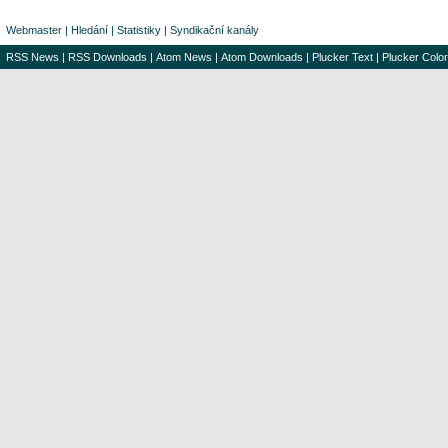
Webmaster
|
Hledání
|
Statistiky
|
Syndikační kanály
RSS News
|
RSS Downloads
|
Atom News
|
Atom Downloads
|
Plucker Text
|
Plucker Color