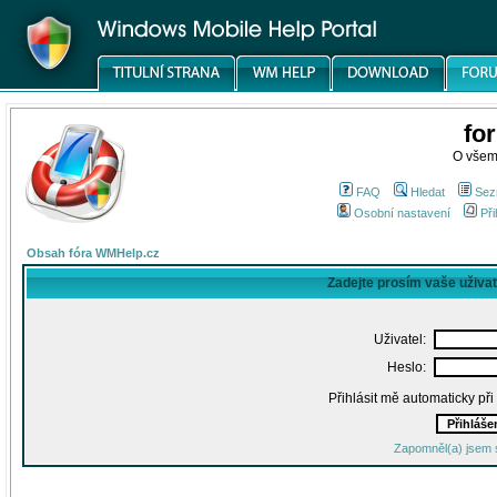
fo
O všem
FAQ
Hledat
Sez
Osobní nastavení
Při
Obsah fóra WMHelp.cz
Zadejte prosím vaše uživa
Uživatel:
Heslo:
Přihlásit mě automaticky př
Zapomněl(a) jsem 