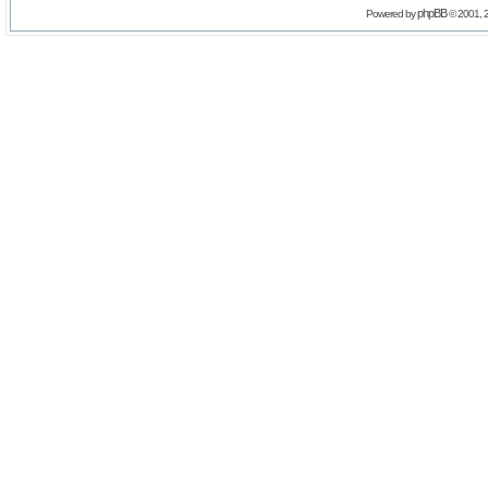
phpBB
Powered by
© 2001, 