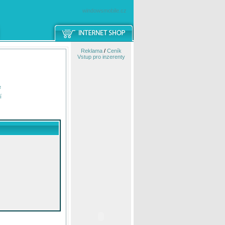
windowsmobile.cz
Reklama
/
Ceník
Vstup pro inzerenty
e
í