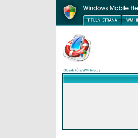
Obsah fóra WMHelp.cz