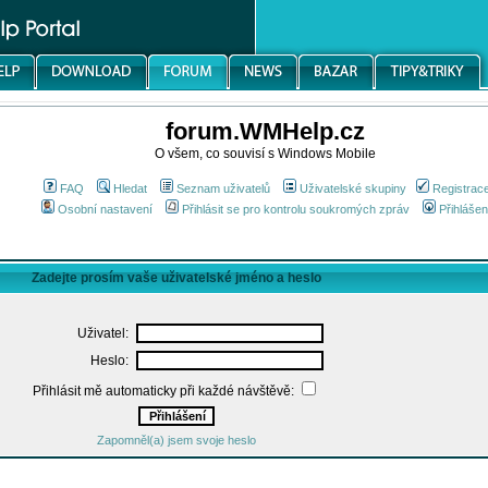
forum.WMHelp.cz
O všem, co souvisí s Windows Mobile
FAQ
Hledat
Seznam uživatelů
Uživatelské skupiny
Registrac
Osobní nastavení
Přihlásit se pro kontrolu soukromých zpráv
Přihlášen
Zadejte prosím vaše uživatelské jméno a heslo
Uživatel:
Heslo:
Přihlásit mě automaticky při každé návštěvě:
Zapomněl(a) jsem svoje heslo