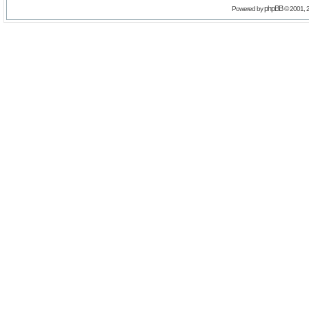
phpBB
Powered by
© 2001, 