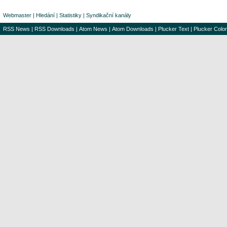
Webmaster
|
Hledání
|
Statistiky
|
Syndikační kanály
RSS News
|
RSS Downloads
|
Atom News
|
Atom Downloads
|
Plucker Text
|
Plucker Color