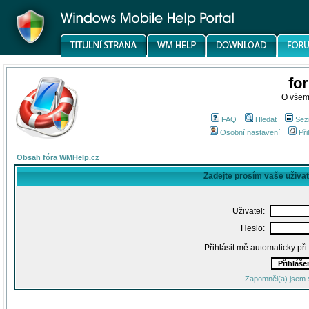
fo
O všem
FAQ
Hledat
Sez
Osobní nastavení
Při
Obsah fóra WMHelp.cz
Zadejte prosím vaše uživa
Uživatel:
Heslo:
Přihlásit mě automaticky př
Zapomněl(a) jsem 