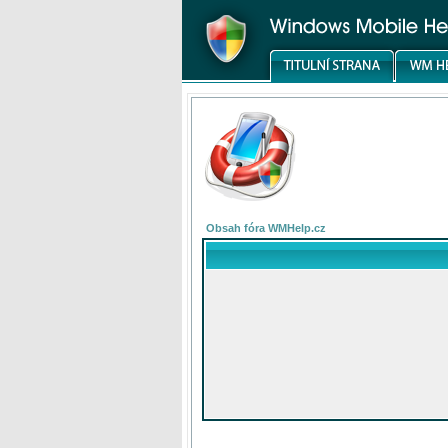
Obsah fóra WMHelp.cz