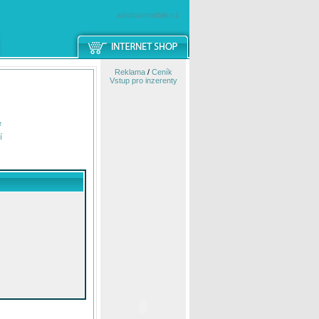
windowsmobile.cz
Reklama
/
Ceník
Vstup pro inzerenty
e
í