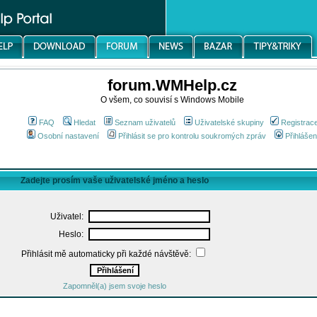
forum.WMHelp.cz
O všem, co souvisí s Windows Mobile
FAQ
Hledat
Seznam uživatelů
Uživatelské skupiny
Registrac
Osobní nastavení
Přihlásit se pro kontrolu soukromých zpráv
Přihlášen
Zadejte prosím vaše uživatelské jméno a heslo
Uživatel:
Heslo:
Přihlásit mě automaticky při každé návštěvě:
Zapomněl(a) jsem svoje heslo