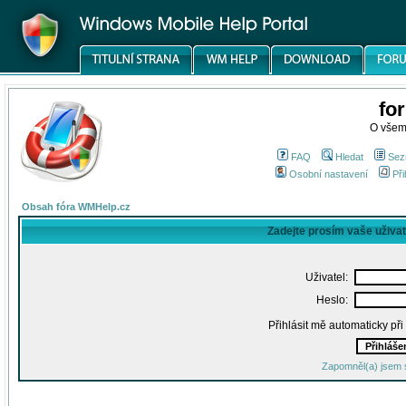
fo
O všem
FAQ
Hledat
Sez
Osobní nastavení
Při
Obsah fóra WMHelp.cz
Zadejte prosím vaše uživa
Uživatel:
Heslo:
Přihlásit mě automaticky př
Zapomněl(a) jsem 