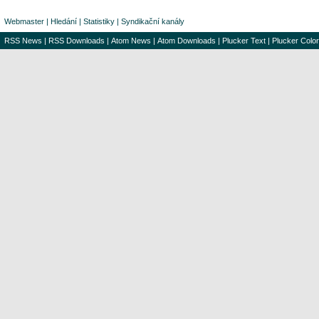
Webmaster
|
Hledání
|
Statistiky
|
Syndikační kanály
RSS News
|
RSS Downloads
|
Atom News
|
Atom Downloads
|
Plucker Text
|
Plucker Color