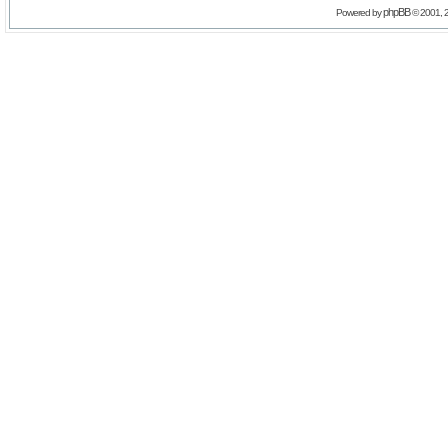
phpBB
Powered by
© 2001, 