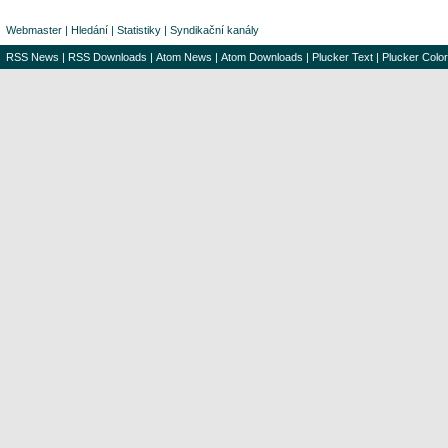
Webmaster
|
Hledání
|
Statistiky
|
Syndikační kanály
RSS News
|
RSS Downloads
|
Atom News
|
Atom Downloads
|
Plucker Text
|
Plucker Color