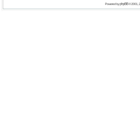
phpBB
Powered by
© 2001, 