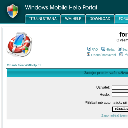
fo
O všem
FAQ
Hledat
Sez
Osobní nastavení
Při
Obsah fóra WMHelp.cz
Zadejte prosím vaše uživa
Uživatel:
Heslo:
Přihlásit mě automaticky př
Zapomněl(a) jsem 