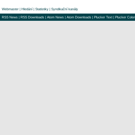
Webmaster
|
Hledání
|
Statistiky
|
Syndikační kanály
RSS News
|
RSS Downloads
|
Atom News
|
Atom Downloads
|
Plucker Text
|
Plucker Color