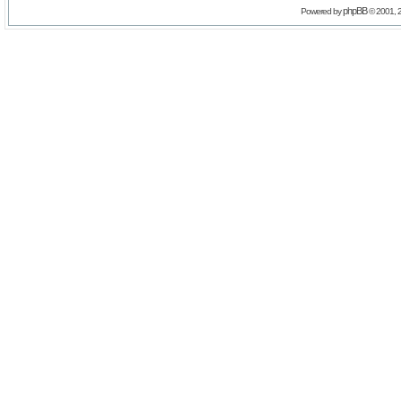
phpBB
Powered by
© 2001, 