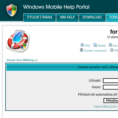
fo
O všem
FAQ
Hledat
Sez
Osobní nastavení
Při
Obsah fóra WMHelp.cz
Zadejte prosím vaše uživa
Uživatel:
Heslo:
Přihlásit mě automaticky př
Zapomněl(a) jsem 