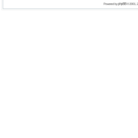
phpBB
Powered by
© 2001, 