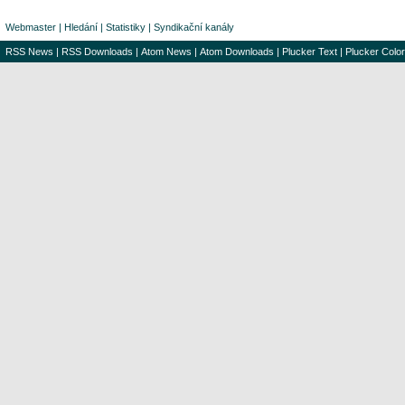
Webmaster
|
Hledání
|
Statistiky
|
Syndikační kanály
RSS News
|
RSS Downloads
|
Atom News
|
Atom Downloads
|
Plucker Text
|
Plucker Color