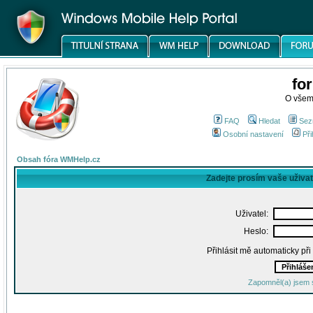
fo
O všem
FAQ
Hledat
Sez
Osobní nastavení
Při
Obsah fóra WMHelp.cz
Zadejte prosím vaše uživa
Uživatel:
Heslo:
Přihlásit mě automaticky př
Zapomněl(a) jsem 