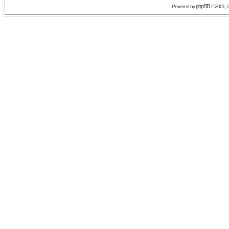
phpBB
Powered by
© 2001, 