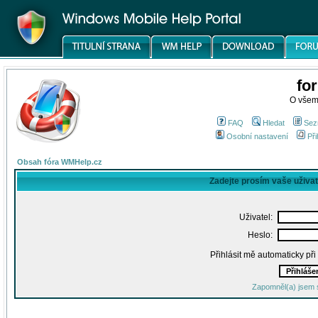
fo
O všem
FAQ
Hledat
Sez
Osobní nastavení
Při
Obsah fóra WMHelp.cz
Zadejte prosím vaše uživa
Uživatel:
Heslo:
Přihlásit mě automaticky př
Zapomněl(a) jsem 