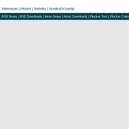
Webmaster
|
Hledání
|
Statistiky
|
Syndikační kanály
RSS News
|
RSS Downloads
|
Atom News
|
Atom Downloads
|
Plucker Text
|
Plucker Color