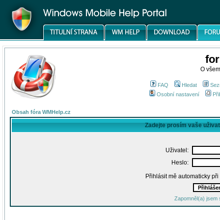
fo
O všem
FAQ
Hledat
Sez
Osobní nastavení
Při
Obsah fóra WMHelp.cz
Zadejte prosím vaše uživa
Uživatel:
Heslo:
Přihlásit mě automaticky př
Zapomněl(a) jsem 