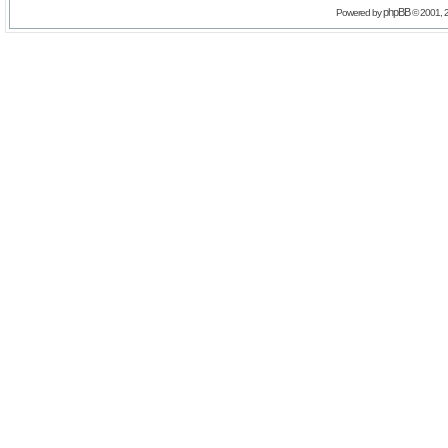
phpBB
Powered by
© 2001, 