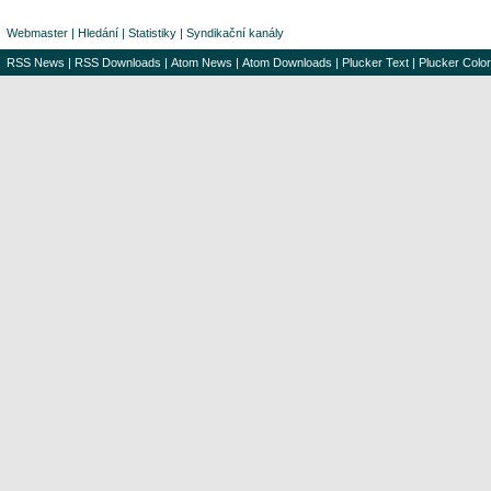
Webmaster
|
Hledání
|
Statistiky
|
Syndikační kanály
RSS News
|
RSS Downloads
|
Atom News
|
Atom Downloads
|
Plucker Text
|
Plucker Color