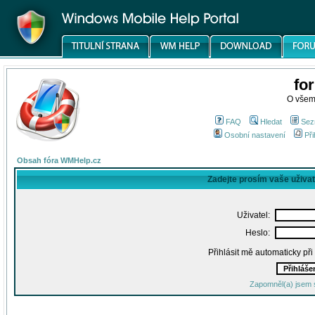
fo
O všem
FAQ
Hledat
Sez
Osobní nastavení
Při
Obsah fóra WMHelp.cz
Zadejte prosím vaše uživa
Uživatel:
Heslo:
Přihlásit mě automaticky př
Zapomněl(a) jsem 