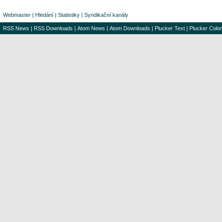
Webmaster
|
Hledání
|
Statistiky
|
Syndikační kanály
RSS News
|
RSS Downloads
|
Atom News
|
Atom Downloads
|
Plucker Text
|
Plucker Color