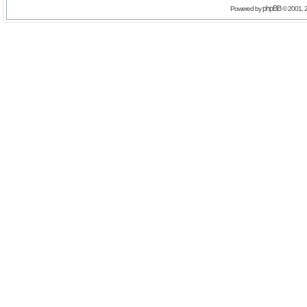
phpBB
Powered by
© 2001, 