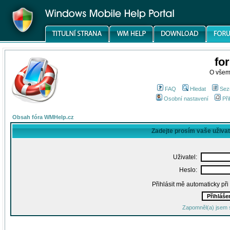
fo
O všem
FAQ
Hledat
Sez
Osobní nastavení
Při
Obsah fóra WMHelp.cz
Zadejte prosím vaše uživa
Uživatel:
Heslo:
Přihlásit mě automaticky př
Zapomněl(a) jsem 