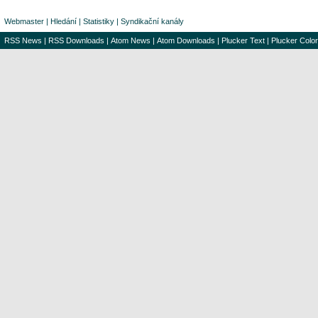
Webmaster
|
Hledání
|
Statistiky
|
Syndikační kanály
RSS News
|
RSS Downloads
|
Atom News
|
Atom Downloads
|
Plucker Text
|
Plucker Color