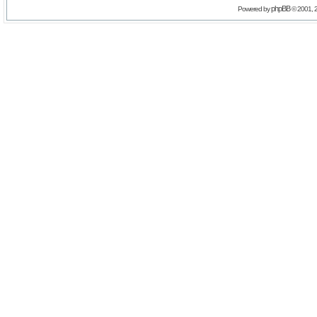
phpBB
Powered by
© 2001, 