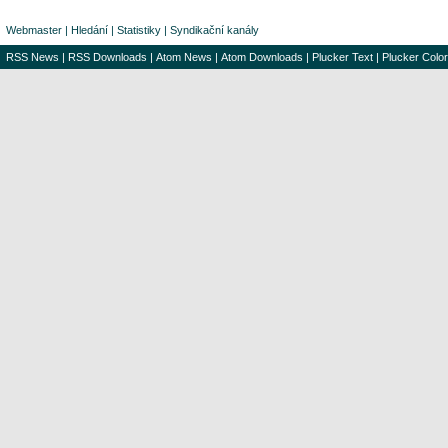
Webmaster
|
Hledání
|
Statistiky
|
Syndikační kanály
RSS News
|
RSS Downloads
|
Atom News
|
Atom Downloads
|
Plucker Text
|
Plucker Color