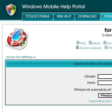
fo
O všem
FAQ
Hledat
Sez
Osobní nastavení
Při
Obsah fóra WMHelp.cz
Zadejte prosím vaše uživa
Uživatel:
Heslo:
Přihlásit mě automaticky př
Zapomněl(a) jsem 