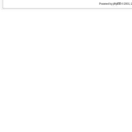
phpBB
Powered by
© 2001, 