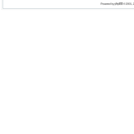
phpBB
Powered by
© 2001, 