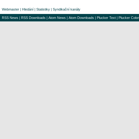
Webmaster
|
Hledání
|
Statistiky
|
Syndikační kanály
RSS News
|
RSS Downloads
|
Atom News
|
Atom Downloads
|
Plucker Text
|
Plucker Color