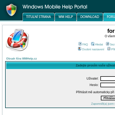
fo
O všem
FAQ
Hledat
Sez
Osobní nastavení
Při
Obsah fóra WMHelp.cz
Zadejte prosím vaše uživa
Uživatel:
Heslo:
Přihlásit mě automaticky př
Zapomněl(a) jsem 