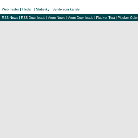
Webmaster
|
Hledání
|
Statistiky
|
Syndikační kanály
RSS News
|
RSS Downloads
|
Atom News
|
Atom Downloads
|
Plucker Text
|
Plucker Color