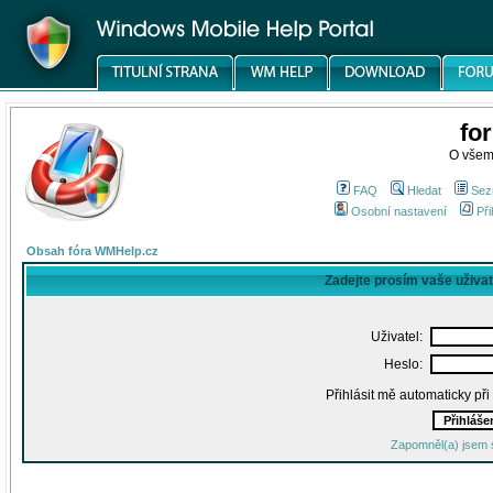
fo
O všem
FAQ
Hledat
Sez
Osobní nastavení
Při
Obsah fóra WMHelp.cz
Zadejte prosím vaše uživa
Uživatel:
Heslo:
Přihlásit mě automaticky př
Zapomněl(a) jsem 