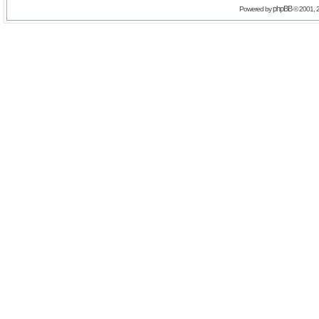
phpBB
Powered by
© 2001, 