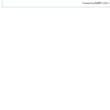
phpBB
Powered by
© 2001, 