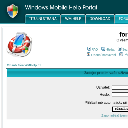
fo
O všem
FAQ
Hledat
Sez
Osobní nastavení
Při
Obsah fóra WMHelp.cz
Zadejte prosím vaše uživa
Uživatel:
Heslo:
Přihlásit mě automaticky př
Zapomněl(a) jsem 