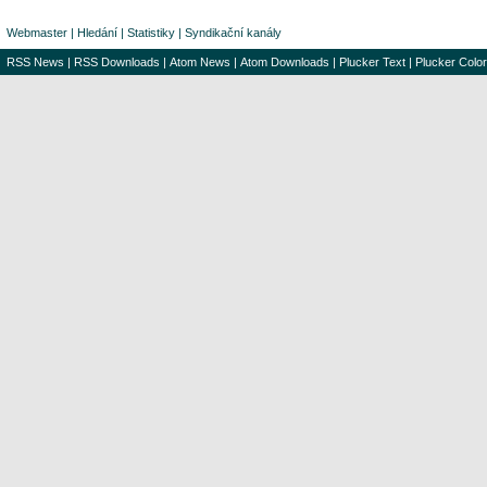
Webmaster
|
Hledání
|
Statistiky
|
Syndikační kanály
RSS News
|
RSS Downloads
|
Atom News
|
Atom Downloads
|
Plucker Text
|
Plucker Color