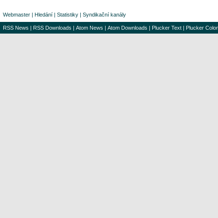
Webmaster
|
Hledání
|
Statistiky
|
Syndikační kanály
RSS News
|
RSS Downloads
|
Atom News
|
Atom Downloads
|
Plucker Text
|
Plucker Color