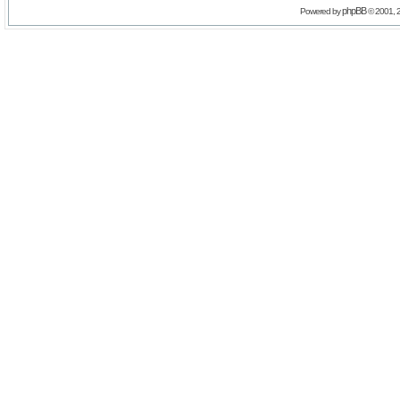
phpBB
Powered by
© 2001, 