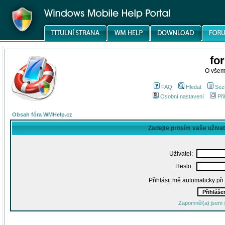
fo
O všem
FAQ
Hledat
Sez
Osobní nastavení
Při
Obsah fóra WMHelp.cz
Zadejte prosím vaše uživa
Uživatel:
Heslo:
Přihlásit mě automaticky př
Zapomněl(a) jsem 