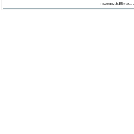
phpBB
Powered by
© 2001, 