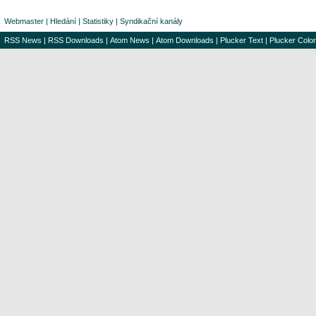
Webmaster
|
Hledání
|
Statistiky
|
Syndikační kanály
RSS News
|
RSS Downloads
|
Atom News
|
Atom Downloads
|
Plucker Text
|
Plucker Color