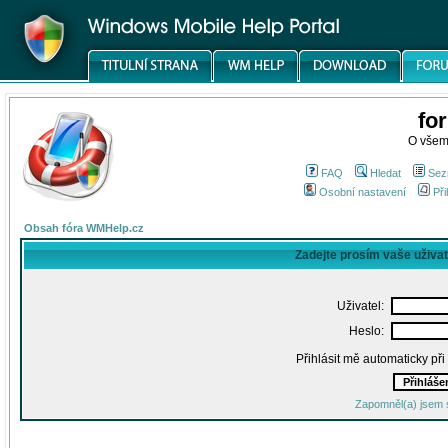
fo
O všem
FAQ
Hledat
Sez
Osobní nastavení
Při
Obsah fóra WMHelp.cz
Zadejte prosím vaše uživa
Uživatel:
Heslo:
Přihlásit mě automaticky př
Zapomněl(a) jsem 