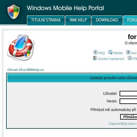
fo
O všem
FAQ
Hledat
Sez
Osobní nastavení
Při
Obsah fóra WMHelp.cz
Zadejte prosím vaše uživa
Uživatel:
Heslo:
Přihlásit mě automaticky př
Zapomněl(a) jsem 