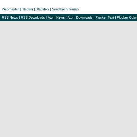
Webmaster
|
Hledání
|
Statistiky
|
Syndikační kanály
RSS News
|
RSS Downloads
|
Atom News
|
Atom Downloads
|
Plucker Text
|
Plucker Color