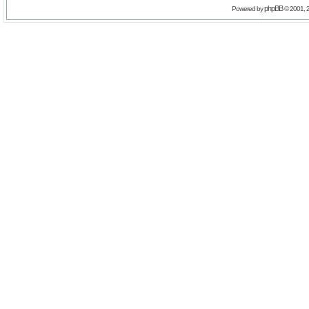
phpBB
Powered by
© 2001, 