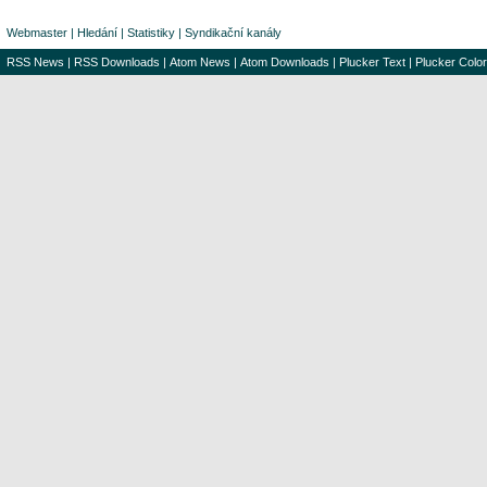
Webmaster
|
Hledání
|
Statistiky
|
Syndikační kanály
RSS News
|
RSS Downloads
|
Atom News
|
Atom Downloads
|
Plucker Text
|
Plucker Color