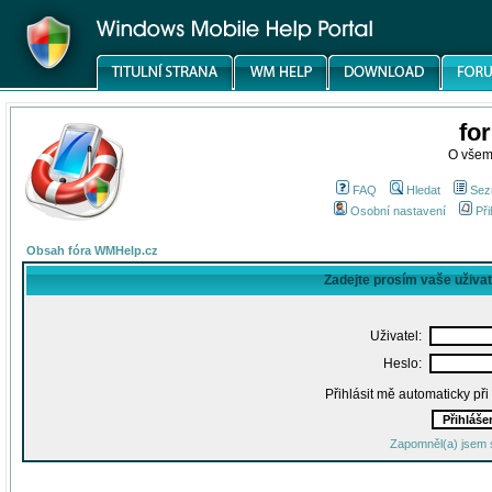
fo
O všem
FAQ
Hledat
Sez
Osobní nastavení
Při
Obsah fóra WMHelp.cz
Zadejte prosím vaše uživa
Uživatel:
Heslo:
Přihlásit mě automaticky př
Zapomněl(a) jsem 