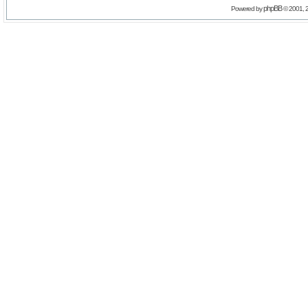
phpBB
Powered by
© 2001, 