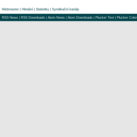
Webmaster
|
Hledání
|
Statistiky
|
Syndikační kanály
RSS News
|
RSS Downloads
|
Atom News
|
Atom Downloads
|
Plucker Text
|
Plucker Color