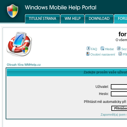
fo
O všem
FAQ
Hledat
Sez
Osobní nastavení
Při
Obsah fóra WMHelp.cz
Zadejte prosím vaše uživa
Uživatel:
Heslo:
Přihlásit mě automaticky př
Zapomněl(a) jsem 