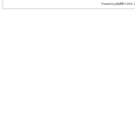
phpBB
Powered by
© 2001, 