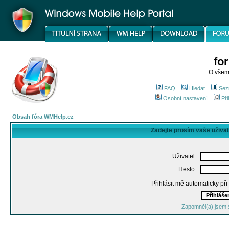
fo
O všem
FAQ
Hledat
Sez
Osobní nastavení
Při
Obsah fóra WMHelp.cz
Zadejte prosím vaše uživa
Uživatel:
Heslo:
Přihlásit mě automaticky př
Zapomněl(a) jsem 