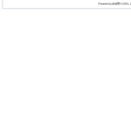
phpBB
Powered by
© 2001, 