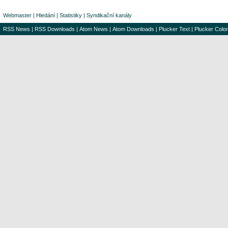
Webmaster
|
Hledání
|
Statistiky
|
Syndikační kanály
RSS News
|
RSS Downloads
|
Atom News
|
Atom Downloads
|
Plucker Text
|
Plucker Color