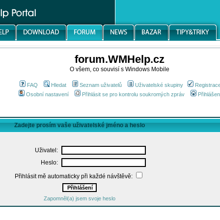
forum.WMHelp.cz
O všem, co souvisí s Windows Mobile
FAQ
Hledat
Seznam uživatelů
Uživatelské skupiny
Registrac
Osobní nastavení
Přihlásit se pro kontrolu soukromých zpráv
Přihlášen
Zadejte prosím vaše uživatelské jméno a heslo
Uživatel:
Heslo:
Přihlásit mě automaticky při každé návštěvě:
Zapomněl(a) jsem svoje heslo