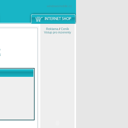
windowsmobile.cz
Reklama
/
Ceník
Vstup pro inzerenty
e
í