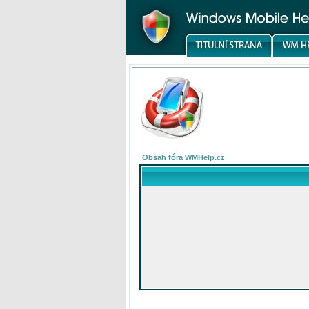
Obsah fóra WMHelp.cz