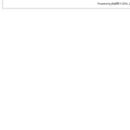
phpBB
Powered by
© 2001, 