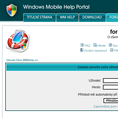
fo
O všem
FAQ
Hledat
Sez
Osobní nastavení
Při
Obsah fóra WMHelp.cz
Zadejte prosím vaše uživa
Uživatel:
Heslo:
Přihlásit mě automaticky př
Zapomněl(a) jsem 