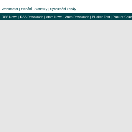
Webmaster
|
Hledání
|
Statistiky
|
Syndikační kanály
RSS News
|
RSS Downloads
|
Atom News
|
Atom Downloads
|
Plucker Text
|
Plucker Color