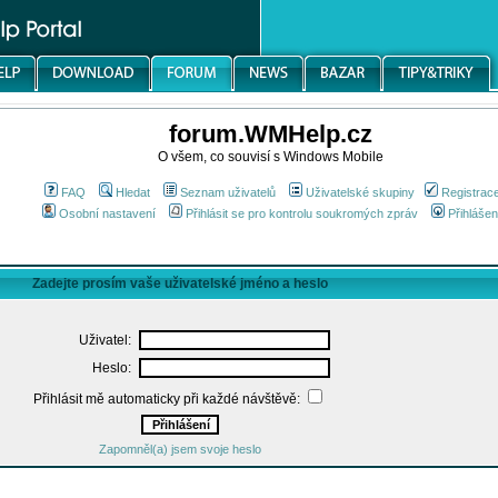
forum.WMHelp.cz
O všem, co souvisí s Windows Mobile
FAQ
Hledat
Seznam uživatelů
Uživatelské skupiny
Registrac
Osobní nastavení
Přihlásit se pro kontrolu soukromých zpráv
Přihlášen
Zadejte prosím vaše uživatelské jméno a heslo
Uživatel:
Heslo:
Přihlásit mě automaticky při každé návštěvě:
Zapomněl(a) jsem svoje heslo