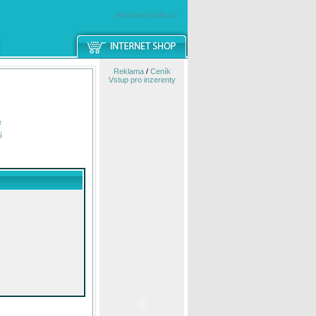
windowsmobile.cz
Reklama
/
Ceník
Vstup pro inzerenty
e
í