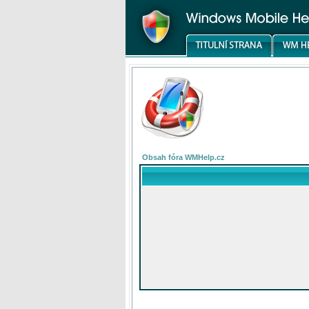
Obsah fóra WMHelp.cz