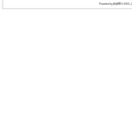
phpBB
Powered by
© 2001, 