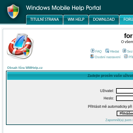
fo
O všem
FAQ
Hledat
Sez
Osobní nastavení
Při
Obsah fóra WMHelp.cz
Zadejte prosím vaše uživa
Uživatel:
Heslo:
Přihlásit mě automaticky př
Zapomněl(a) jsem 