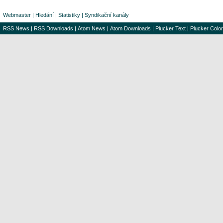
Webmaster
|
Hledání
|
Statistiky
|
Syndikační kanály
RSS News
|
RSS Downloads
|
Atom News
|
Atom Downloads
|
Plucker Text
|
Plucker Color