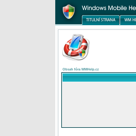
Obsah fóra WMHelp.cz