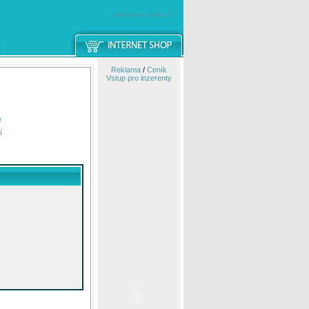
windowsmobile.cz
Reklama
/
Ceník
Vstup pro inzerenty
e
í