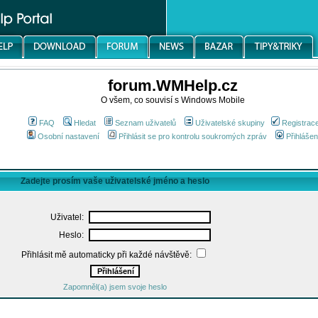
forum.WMHelp.cz
O všem, co souvisí s Windows Mobile
FAQ
Hledat
Seznam uživatelů
Uživatelské skupiny
Registrac
Osobní nastavení
Přihlásit se pro kontrolu soukromých zpráv
Přihlášen
Zadejte prosím vaše uživatelské jméno a heslo
Uživatel:
Heslo:
Přihlásit mě automaticky při každé návštěvě:
Zapomněl(a) jsem svoje heslo