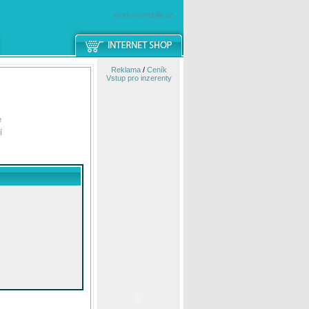
windowsmobile.cz
Reklama
/
Ceník
Vstup pro inzerenty
e
í