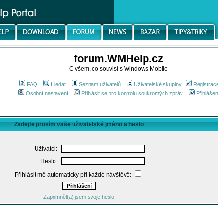
forum.WMHelp.cz
O všem, co souvisí s Windows Mobile
FAQ
Hledat
Seznam uživatelů
Uživatelské skupiny
Registrac
Osobní nastavení
Přihlásit se pro kontrolu soukromých zpráv
Přihlášen
Zadejte prosím vaše uživatelské jméno a heslo
Uživatel:
Heslo:
Přihlásit mě automaticky při každé návštěvě:
Zapomněl(a) jsem svoje heslo