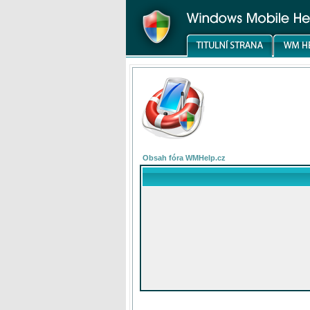
Obsah fóra WMHelp.cz