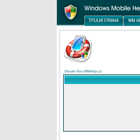
Obsah fóra WMHelp.cz