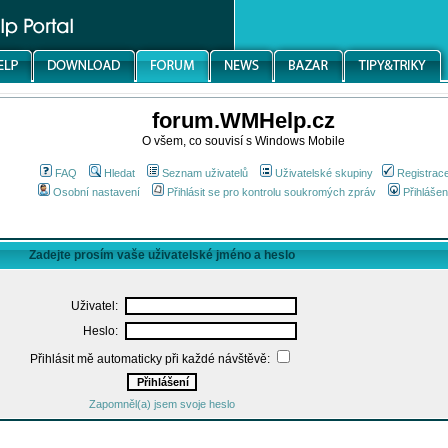
forum.WMHelp.cz
O všem, co souvisí s Windows Mobile
FAQ
Hledat
Seznam uživatelů
Uživatelské skupiny
Registrac
Osobní nastavení
Přihlásit se pro kontrolu soukromých zpráv
Přihlášen
Zadejte prosím vaše uživatelské jméno a heslo
Uživatel:
Heslo:
Přihlásit mě automaticky při každé návštěvě:
Zapomněl(a) jsem svoje heslo