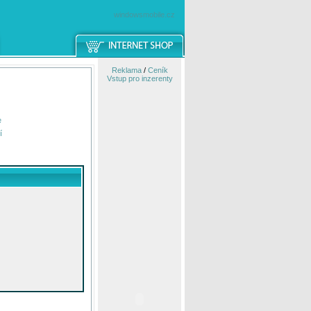
windowsmobile.cz
Reklama
/
Ceník
Vstup pro inzerenty
e
í