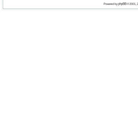
phpBB
Powered by
© 2001, 