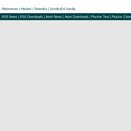
Webmaster
|
Hledání
|
Statistiky
|
Syndikační kanály
RSS News
|
RSS Downloads
|
Atom News
|
Atom Downloads
|
Plucker Text
|
Plucker Color