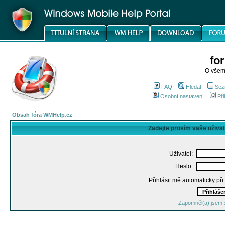
fo
O všem
FAQ
Hledat
Sez
Osobní nastavení
Při
Obsah fóra WMHelp.cz
Zadejte prosím vaše uživa
Uživatel:
Heslo:
Přihlásit mě automaticky př
Zapomněl(a) jsem 