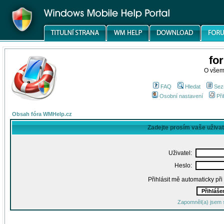
fo
O všem
FAQ
Hledat
Sez
Osobní nastavení
Při
Obsah fóra WMHelp.cz
Zadejte prosím vaše uživa
Uživatel:
Heslo:
Přihlásit mě automaticky př
Zapomněl(a) jsem 