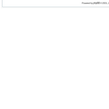
phpBB
Powered by
© 2001, 