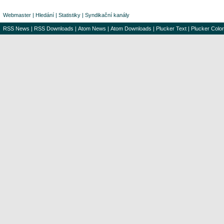
Webmaster
|
Hledání
|
Statistiky
|
Syndikační kanály
RSS News
|
RSS Downloads
|
Atom News
|
Atom Downloads
|
Plucker Text
|
Plucker Color