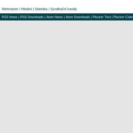
Webmaster
|
Hledání
|
Statistiky
|
Syndikační kanály
RSS News
|
RSS Downloads
|
Atom News
|
Atom Downloads
|
Plucker Text
|
Plucker Color