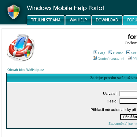
fo
O všem
FAQ
Hledat
Sez
Osobní nastavení
Při
Obsah fóra WMHelp.cz
Zadejte prosím vaše uživa
Uživatel:
Heslo:
Přihlásit mě automaticky př
Zapomněl(a) jsem 