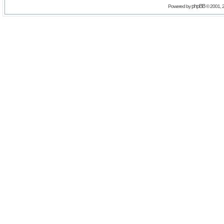
phpBB
Powered by
© 2001, 