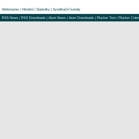
Webmaster
|
Hledání
|
Statistiky
|
Syndikační kanály
RSS News
|
RSS Downloads
|
Atom News
|
Atom Downloads
|
Plucker Text
|
Plucker Color