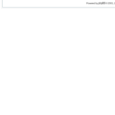
phpBB
Powered by
© 2001, 