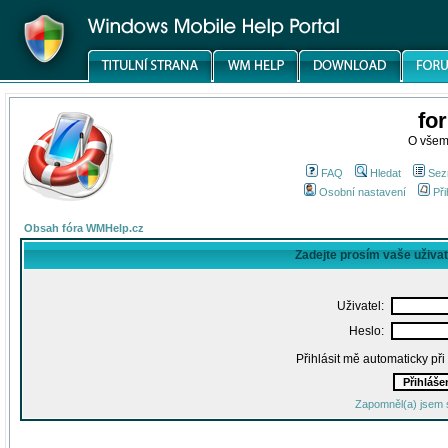
fo
O všem
FAQ
Hledat
Sez
Osobní nastavení
Při
Obsah fóra WMHelp.cz
Zadejte prosím vaše uživa
Uživatel:
Heslo:
Přihlásit mě automaticky př
Zapomněl(a) jsem 