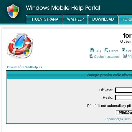
fo
O všem
FAQ
Hledat
Sez
Osobní nastavení
Při
Obsah fóra WMHelp.cz
Zadejte prosím vaše uživa
Uživatel:
Heslo:
Přihlásit mě automaticky př
Zapomněl(a) jsem 