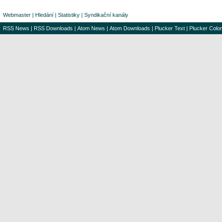
Webmaster
|
Hledání
|
Statistiky
|
Syndikační kanály
RSS News
|
RSS Downloads
|
Atom News
|
Atom Downloads
|
Plucker Text
|
Plucker Color