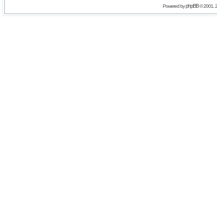
phpBB
Powered by
© 2001, 