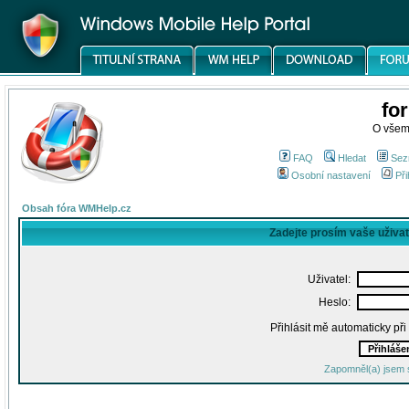
fo
O všem
FAQ
Hledat
Sez
Osobní nastavení
Při
Obsah fóra WMHelp.cz
Zadejte prosím vaše uživa
Uživatel:
Heslo:
Přihlásit mě automaticky př
Zapomněl(a) jsem 