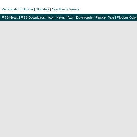
Webmaster
|
Hledání
|
Statistiky
|
Syndikační kanály
RSS News
|
RSS Downloads
|
Atom News
|
Atom Downloads
|
Plucker Text
|
Plucker Color