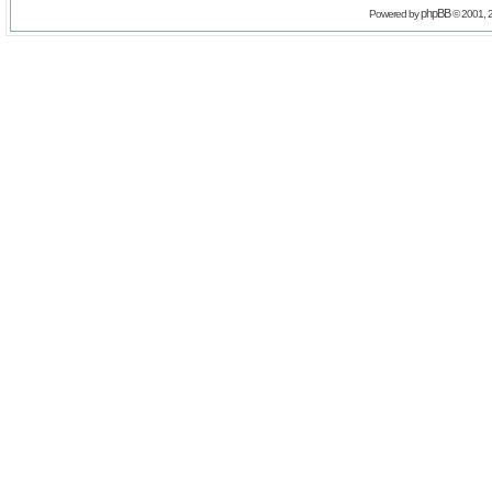
phpBB
Powered by
© 2001, 