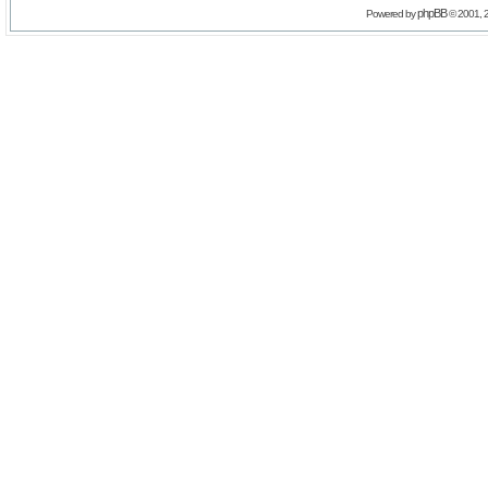
phpBB
Powered by
© 2001, 