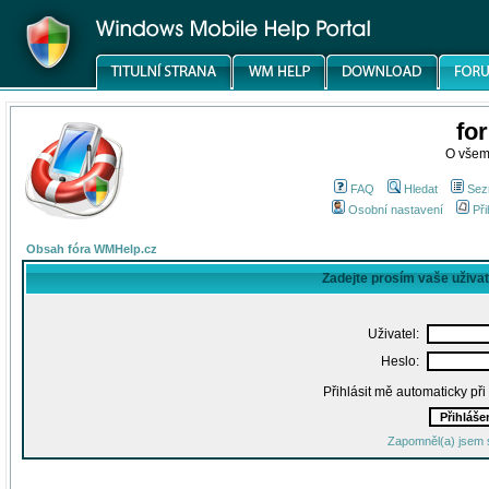
fo
O všem
FAQ
Hledat
Sez
Osobní nastavení
Při
Obsah fóra WMHelp.cz
Zadejte prosím vaše uživa
Uživatel:
Heslo:
Přihlásit mě automaticky př
Zapomněl(a) jsem 