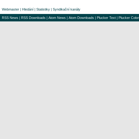
Webmaster
|
Hledání
|
Statistiky
|
Syndikační kanály
RSS News
|
RSS Downloads
|
Atom News
|
Atom Downloads
|
Plucker Text
|
Plucker Color