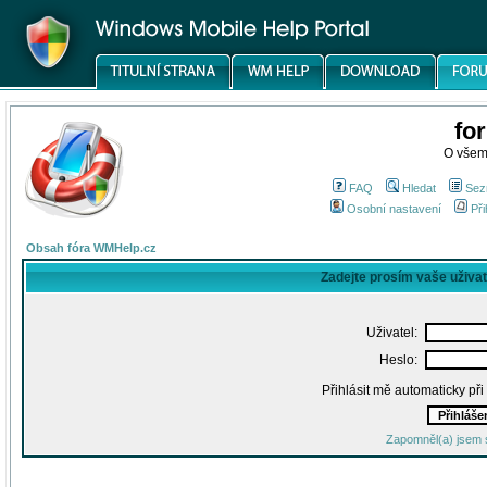
fo
O všem
FAQ
Hledat
Sez
Osobní nastavení
Při
Obsah fóra WMHelp.cz
Zadejte prosím vaše uživa
Uživatel:
Heslo:
Přihlásit mě automaticky př
Zapomněl(a) jsem 