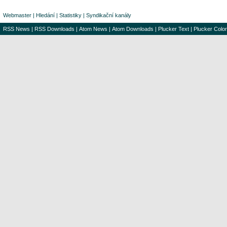
Webmaster
|
Hledání
|
Statistiky
|
Syndikační kanály
RSS News
|
RSS Downloads
|
Atom News
|
Atom Downloads
|
Plucker Text
|
Plucker Color