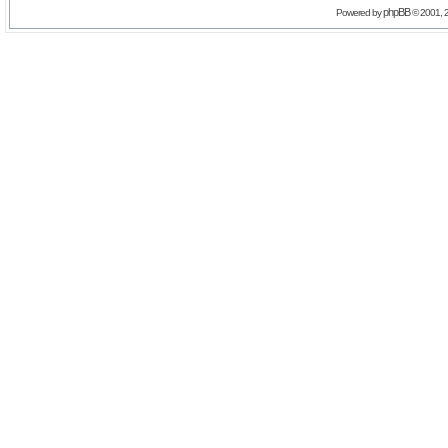
phpBB
Powered by
© 2001, 